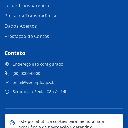
Lei de Transparência
Portal da Transparência
Dados Abertos
Prestação de Contas
Contato
Endereço não configurado
(00) 0000-0000
email@exemplo.gov.br
Segunda a Sexta, 08h às 14h
©
2026
Portal Municipal
. Todos os direitos reservados.
Este portal utiliza cookies para melhorar sua
experiência de navegação e garantir o