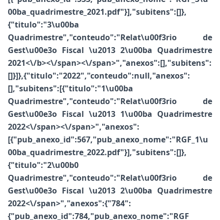
00ba_quadrimestre_2021.pdf"}],"subitens":[]},
{"titulo":"3\u00ba
Quadrimestre","conteudo":"
Relat\u00f3rio de
Gest\u00e3o Fiscal \u2013 2\u00ba Quadrimestre
2021<\/b><\/span><\/span>","anexos":[],"subitens":
[]}]},{"titulo":"2022","conteudo":null,"anexos":
[],"subitens":[{"titulo":"1\u00ba
Quadrimestre","conteudo":"
Relat\u00f3rio de
Gest\u00e3o Fiscal \u2013 1\u00ba Quadrimestre
2022<\/span><\/span>","anexos":
[{"pub_anexo_id":567,"pub_anexo_nome":"RGF_1\u
00ba_quadrimestre_2022.pdf"}],"subitens":[]},
{"titulo":"2\u00b0
Quadrimestre","conteudo":"
Relat\u00f3rio de
Gest\u00e3o Fiscal \u2013 2\u00ba Quadrimestre
2022<\/span>","anexos":{"784":
{"pub_anexo_id":784,"pub_anexo_nome":"RGF