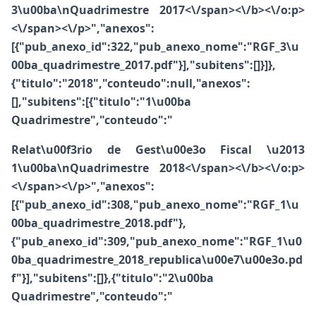
3\u00ba\nQuadrimestre 2017<\/span><\/b>
<\/o:p>
<\/span><\/p>","anexos":
[{"pub_anexo_id":322,"pub_anexo_nome":"RGF_3\u
00ba_quadrimestre_2017.pdf"}],"subitens":[]}]},
{"titulo":"2018","conteudo":null,"anexos":
[],"subitens":[{"titulo":"1\u00ba
Quadrimestre","conteudo":"
Relat\u00f3rio de Gest\u00e3o Fiscal \u2013
1\u00ba\nQuadrimestre 2018<\/span><\/b>
<\/o:p>
<\/span><\/p>","anexos":
[{"pub_anexo_id":308,"pub_anexo_nome":"RGF_1\u
00ba_quadrimestre_2018.pdf"},
{"pub_anexo_id":309,"pub_anexo_nome":"RGF_1\u0
0ba_quadrimestre_2018_republica\u00e7\u00e3o.pd
f"}],"subitens":[]},{"titulo":"2\u00ba
Quadrimestre","conteudo":"