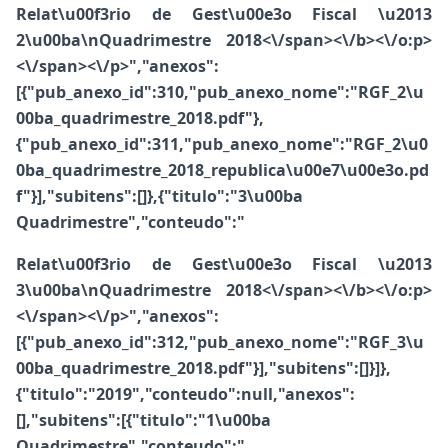
Relat\u00f3rio de Gest\u00e3o Fiscal \u2013
2\u00ba\nQuadrimestre 2018<\/span><\/b>
<\/o:p>
<\/span><\/p>","anexos":
[{"pub_anexo_id":310,"pub_anexo_nome":"RGF_2\u
00ba_quadrimestre_2018.pdf"},
{"pub_anexo_id":311,"pub_anexo_nome":"RGF_2\u0
0ba_quadrimestre_2018_republica\u00e7\u00e3o.pd
f"}],"subitens":[]},{"titulo":"3\u00ba
Quadrimestre","conteudo":"
Relat\u00f3rio de Gest\u00e3o Fiscal \u2013
3\u00ba\nQuadrimestre 2018<\/span><\/b>
<\/o:p>
<\/span><\/p>","anexos":
[{"pub_anexo_id":312,"pub_anexo_nome":"RGF_3\u
00ba_quadrimestre_2018.pdf"}],"subitens":[]}]},
{"titulo":"2019","conteudo":null,"anexos":
[],"subitens":[{"titulo":"1\u00ba
Quadrimestre","conteudo":"