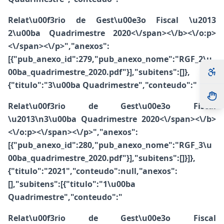
Relat\u00f3rio de Gest\u00e3o Fiscal \u2013
2\u00ba Quadrimestre 2020<\/span><\/b>
<\/o:p>
<\/span><\/p>","anexos":
[{"pub_anexo_id":279,"pub_anexo_nome":"RGF_2\u
00ba_quadrimestre_2020.pdf"}],"subitens":[]},
{"titulo":"3\u00ba Quadrimestre","conteudo":"
Relat\u00f3rio de Gest\u00e3o Fiscal
\u2013\n3\u00ba Quadrimestre 2020<\/span><\/b>
<\/o:p><\/span><\/p>","anexos":
[{"pub_anexo_id":280,"pub_anexo_nome":"RGF_3\u
00ba_quadrimestre_2020.pdf"}],"subitens":[]}]},
{"titulo":"2021","conteudo":null,"anexos":
[],"subitens":[{"titulo":"1\u00ba
Quadrimestre","conteudo":"
Relat\u00f3rio de Gest\u00e3o Fiscal