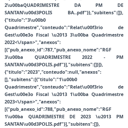
2\u00baQUADRIMESTRE DA PM DE
SANTAN\u00d3POLIS BA..pdf"}},"subitens":[]},
{"titulo":"3\u00b0
Quadrimestre","conteudo":"
Relat\u00f3rio de
Gest\u00e3o Fiscal \u2013 3\u00ba Quadrimestre
2022<\/span>","anexos":
[{"pub_anexo_id":787,"pub_anexo_nome":"RGF
3\u00ba QUADRIMESTRE 2022 - PM
SANTAN\u00d3POLIS.pdf"}],"subitens":[]}]},
{"titulo":"2023","conteudo":null,"anexos":
[],"subitens":[{"titulo":"1\u00b0
Quadrimestre","conteudo":"
Relat\u00f3rio de
Gest\u00e3o Fiscal \u2013 1\u00ba Quadrimestre
2023<\/span>","anexos":
[{"pub_anexo_id":788,"pub_anexo_nome":"RGF
1\u00ba QUADRIMESTRE DE 2023 \u2013 PM
SANTAN\u00d3POLIS.pdf"}],"subitens":[]},