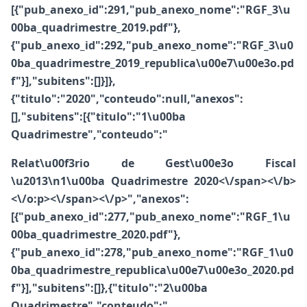
[{"pub_anexo_id":291,"pub_anexo_nome":"RGF_3\u
00ba_quadrimestre_2019.pdf"},
{"pub_anexo_id":292,"pub_anexo_nome":"RGF_3\u0
0ba_quadrimestre_2019_republica\u00e7\u00e3o.pd
f"}],"subitens":[]}]},
{"titulo":"2020","conteudo":null,"anexos":
[],"subitens":[{"titulo":"1\u00ba
Quadrimestre","conteudo":"
Relat\u00f3rio de Gest\u00e3o Fiscal
\u2013\n1\u00ba Quadrimestre 2020<\/span><\/b>
<\/o:p><\/span><\/p>","anexos":
[{"pub_anexo_id":277,"pub_anexo_nome":"RGF_1\u
00ba_quadrimestre_2020.pdf"},
{"pub_anexo_id":278,"pub_anexo_nome":"RGF_1\u0
0ba_quadrimestre_republica\u00e7\u00e3o_2020.pd
f"}],"subitens":[]},{"titulo":"2\u00ba
Quadrimestre","conteudo":"