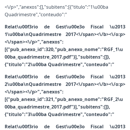
<\/p>","anexos":[],"subitens":[{"titulo":"1\u00ba
Quadrimestre","conteudo":"
Relat\u00f3rio de Gest\u00e3o Fiscal \u2013
1\u00ba\nQuadrimestre 2017<\/span><\/b>
<\/o:p>
<\/span><\/p>","anexos":
[{"pub_anexo_id":320,"pub_anexo_nome":"RGF_1\u
00ba_quadrimestre_2017.pdf"}],"subitens":[]},
{"titulo":"2\u00ba Quadrimestre","conteudo":"
Relat\u00f3rio de Gest\u00e3o Fiscal \u2013
2\u00ba\nQuadrimestre 2017<\/span><\/b>
<\/o:p>
<\/span><\/p>","anexos":
[{"pub_anexo_id":321,"pub_anexo_nome":"RGF_2\u
00ba_quadrimestre_2017.pdf"}],"subitens":[]},
{"titulo":"3\u00ba Quadrimestre","conteudo":"
Relat\u00f3rio de Gest\u00e3o Fiscal \u2013