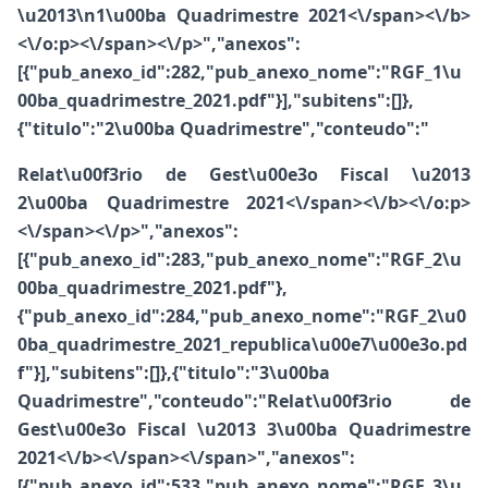
\u2013\n1\u00ba Quadrimestre 2021<\/span><\/b>
<\/o:p><\/span><\/p>","anexos":
[{"pub_anexo_id":282,"pub_anexo_nome":"RGF_1\u
00ba_quadrimestre_2021.pdf"}],"subitens":[]},
{"titulo":"2\u00ba Quadrimestre","conteudo":"
Relat\u00f3rio de Gest\u00e3o Fiscal \u2013
2\u00ba Quadrimestre 2021<\/span><\/b>
<\/o:p>
<\/span><\/p>","anexos":
[{"pub_anexo_id":283,"pub_anexo_nome":"RGF_2\u
00ba_quadrimestre_2021.pdf"},
{"pub_anexo_id":284,"pub_anexo_nome":"RGF_2\u0
0ba_quadrimestre_2021_republica\u00e7\u00e3o.pd
f"}],"subitens":[]},{"titulo":"3\u00ba
Quadrimestre","conteudo":"
Relat\u00f3rio de
Gest\u00e3o Fiscal \u2013 3\u00ba Quadrimestre
2021<\/b><\/span><\/span>","anexos":
[{"pub_anexo_id":533,"pub_anexo_nome":"RGF_3\u