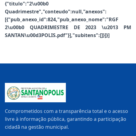
{"titulo":"2\u00b0
Quadrimestre","conteudo":null,"anexos":
[{"pub_anexo_id":824,"pub_anexo_nome":"RGF
2\u00b0 QUADRIMESTRE DE 2023 \u2013 PM
SANTAN\u00d3POLIS.pdf"}],"subitens":[]}]}]
Comprometidos com a transparência total e o acesso
livre à informação pública, garantindo a participação
cidadã na gestão municipal.