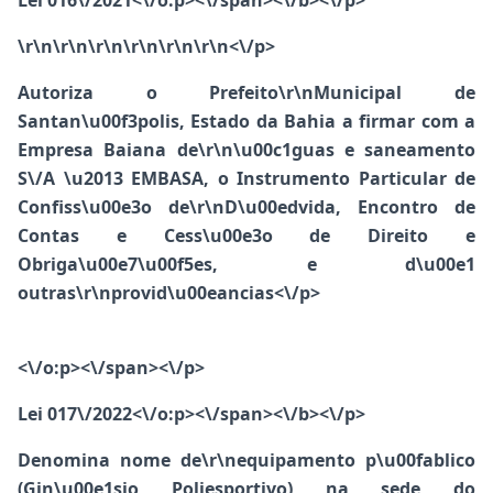
Lei 016\/2021<\/o:p><\/span><\/b><\/p>
\r\n\r\n\r\n\r\n\r\n\r\n<\/p>
Autoriza o Prefeito\r\nMunicipal de
Santan\u00f3polis, Estado da Bahia a firmar com a
Empresa Baiana de\r\n\u00c1guas e saneamento
S\/A \u2013 EMBASA, o Instrumento Particular de
Confiss\u00e3o de\r\nD\u00edvida, Encontro de
Contas e Cess\u00e3o de Direito e
Obriga\u00e7\u00f5es, e d\u00e1
outras\r\nprovid\u00eancias<\/p>
<\/o:p><\/span><\/p>
Lei 017\/2022<\/o:p><\/span><\/b><\/p>
Denomina nome de\r\nequipamento p\u00fablico
(Gin\u00e1sio Poliesportivo) na sede do