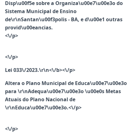
Disp\u00f5e sobre a Organiza\u00e7\u00e3o do
Sistema Municipal de Ensino
de\r\nSantan\u00f3polis - BA, e d\u00e1 outras
provid\u00eancias.
<\/p>
<\/p>
Lei 033\/2023.\r\n<\/b><\/p>
Altera o Plano Municipal de Educa\u00e7\u00e3o
para \r\nAdequa\u00e7\u00e3o \u00e0s Metas
Atuais do Plano Nacional de
\r\nEduca\u00e7\u00e3o.<\/p>
<\/p>