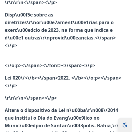
\r\n\r\n<\/span><\/p>
Disp\u00f5e sobre as
diretrizes\r\nor\u00e7ament\u00e1rias para o
exerc\u00edcio de 2023, na forma que indica e
d\u00e1 outras\r\nprovid\u00eancias.<\/span>
<\/p>
<\/o:p><\/span><\/font><\/span><\/p>
Lei 020\/<\/b><\/span>
2022. <\/b><\/o:p><\/span>
<\/p>
\r\n\r\n<\/span><\/p>
Altera o dispositivo da Lei n\u00ba\r\n008\/2014
que institui o Dia do Evang\u00e9lico no
Munic\u00edpio de Santan\u00f3polis- Bahia,\r\ne