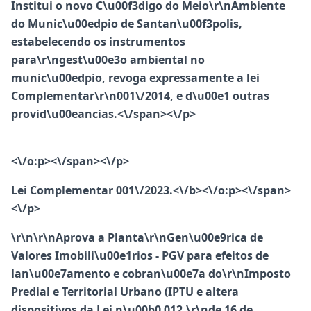
Institui o novo C\u00f3digo do Meio\r\nAmbiente
do Munic\u00edpio de Santan\u00f3polis,
estabelecendo os instrumentos
para\r\ngest\u00e3o ambiental no
munic\u00edpio, revoga expressamente a lei
Complementar\r\n001\/2014, e d\u00e1 outras
provid\u00eancias.<\/span><\/p>
<\/o:p><\/span><\/p>
Lei Complementar 001\/2023.<\/b><\/o:p><\/span>
<\/p>
\r\n\r\n
Aprova a Planta\r\nGen\u00e9rica de
Valores Imobili\u00e1rios - PGV para efeitos de
lan\u00e7amento e cobran\u00e7a do\r\nImposto
Predial e Territorial Urbano (IPTU e altera
dispositivos da Lei n\u00b0 012,\r\nde 16 de