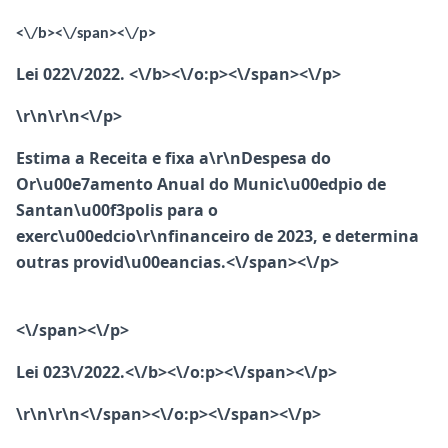
<\/b><\/span><\/p>
Lei 022\/2022. <\/b><\/o:p><\/span><\/p>
\r\n\r\n<\/p>
Estima a Receita e fixa a\r\nDespesa do
Or\u00e7amento Anual do Munic\u00edpio de
Santan\u00f3polis para o
exerc\u00edcio\r\nfinanceiro de 2023, e determina
outras provid\u00eancias.<\/span><\/p>
<\/span><\/p>
Lei 023\/2022.<\/b><\/o:p><\/span><\/p>
\r\n\r\n<\/span>
<\/o:p><\/span><\/p>