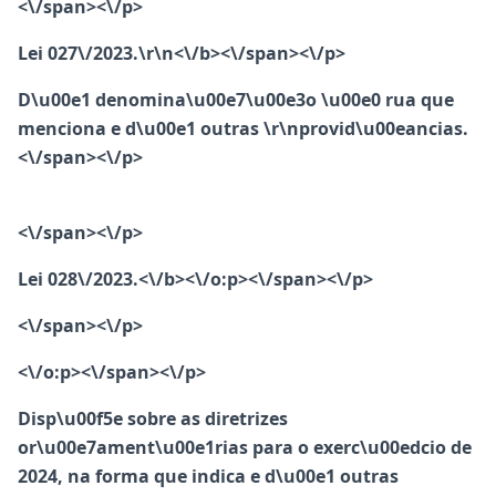
<\/span><\/p>
Lei 027\/2023.\r\n<\/b><\/span><\/p>
D\u00e1 denomina\u00e7\u00e3o \u00e0 rua que
menciona e d\u00e1 outras \r\nprovid\u00eancias.
<\/span><\/p>
<\/span><\/p>
Lei 028\/2023.<\/b><\/o:p><\/span><\/p>
<\/span><\/p>
<\/o:p><\/span><\/p>
Disp\u00f5e sobre as diretrizes
or\u00e7ament\u00e1rias para o exerc\u00edcio de
2024, na forma que indica e d\u00e1 outras