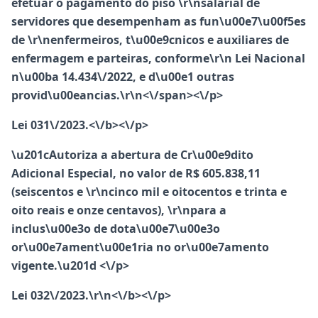
efetuar o pagamento do piso \r\nsalarial de
servidores que desempenham as fun\u00e7\u00f5es
de \r\nenfermeiros, t\u00e9cnicos e auxiliares de
enfermagem e parteiras, conforme\r\n Lei Nacional
n\u00ba 14.434\/2022, e d\u00e1 outras
provid\u00eancias.\r\n<\/span><\/p>
Lei 031\/2023.<\/b><\/p>
\u201cAutoriza a abertura de Cr\u00e9dito
Adicional Especial, no valor de R$ 605.838,11
(seiscentos e \r\ncinco mil e oitocentos e trinta e
oito reais e onze centavos), \r\npara a
inclus\u00e3o de dota\u00e7\u00e3o
or\u00e7ament\u00e1ria no or\u00e7amento
vigente.\u201d <\/p>
Lei 032\/2023.\r\n<\/b><\/p>