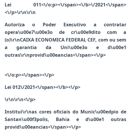
Lei 011<\/o:p><\/span><\/b>
\/2021<\/span>
<\/p>\r\n\r\n
Autoriza o Poder Executivo a contratar
opera\u00e7\u00e3o de cr\u00e9dito com a
(o)\r\nCAIXA ECONOMICA FEDERAL CEF, com ou sem
a garantia da Uni\u00e3o e d\u00e1
outras\r\nprovid\u00eancias<\/span><\/p>
<\/o:p><\/span><\/p>
Lei 012\/2021<\/span><\/b><\/p>
\r\n\r\n<\/p>
Institui\r\nas cores oficiais do Munic\u00edpio de
Santan\u00f3polis, Bahia e d\u00e1 outras
provid\u00eancias<\/span><\/p>