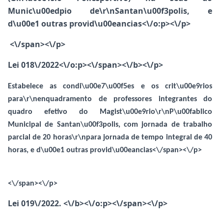
Munic\u00edpio de\r\nSantan\u00f3polis, e
d\u00e1 outras provid\u00eancias<\/o:p><\/p>
<\/span><\/p>
Lei 018\/2022<\/o:p><\/span><\/b><\/p>
Estabelece as condi\u00e7\u00f5es e os crit\u00e9rios
para\r\nenquadramento de professores integrantes do
quadro efetivo do Magist\u00e9rio\r\nP\u00fablico
Municipal de Santan\u00f3polis, com jornada de trabalho
parcial de 20 horas\r\npara jornada de tempo integral de 40
horas, e d\u00e1 outras provid\u00eancias<\/span><\/p>
<\/span><\/p>
Lei 019\/2022. <\/b><\/o:p><\/span><\/p>