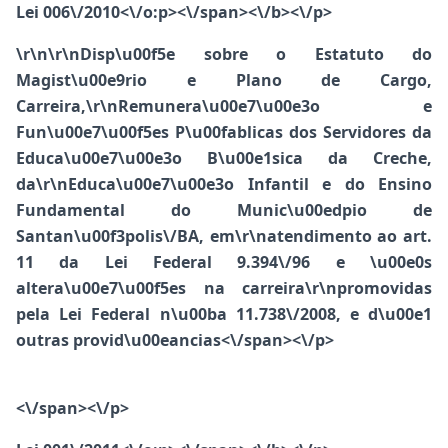
Lei 006\/2010<\/o:p><\/span><\/b><\/p>
\r\n\r\n
Disp\u00f5e sobre o Estatuto do
Magist\u00e9rio e Plano de Cargo,
Carreira,\r\nRemunera\u00e7\u00e3o e
Fun\u00e7\u00f5es P\u00fablicas dos Servidores da
Educa\u00e7\u00e3o B\u00e1sica da Creche,
da\r\nEduca\u00e7\u00e3o Infantil e do Ensino
Fundamental do Munic\u00edpio de
Santan\u00f3polis\/BA, em\r\natendimento ao art.
11 da Lei Federal 9.394\/96 e \u00e0s
altera\u00e7\u00f5es na carreira\r\npromovidas
pela Lei Federal n\u00ba 11.738\/2008, e d\u00e1
outras provid\u00eancias<\/span><\/p>
<\/span><\/p>