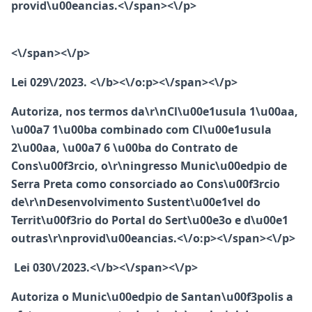
provid\u00eancias.<\/span><\/p>
<\/span><\/p>
Lei 029\/2023. <\/b><\/o:p><\/span><\/p>
Autoriza, nos termos da\r\nCl\u00e1usula 1\u00aa,
\u00a7 1\u00ba combinado com Cl\u00e1usula
2\u00aa, \u00a7 6 \u00ba do Contrato de
Cons\u00f3rcio, o\r\ningresso Munic\u00edpio de
Serra Preta como consorciado ao Cons\u00f3rcio
de\r\nDesenvolvimento Sustent\u00e1vel do
Territ\u00f3rio do Portal do Sert\u00e3o e d\u00e1
outras\r\nprovid\u00eancias.<\/o:p><\/span><\/p>
Lei 030\/2023.<\/b><\/span><\/p>
Autoriza o Munic\u00edpio de Santan\u00f3polis a