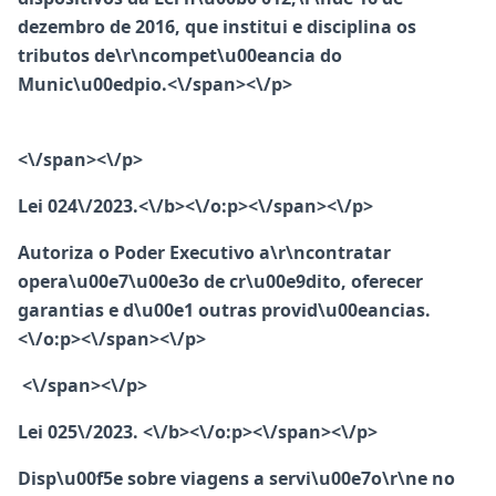
dezembro de 2016, que institui e disciplina os
tributos de\r\ncompet\u00eancia do
Munic\u00edpio.<\/span><\/p>
<\/span><\/p>
Lei 024\/2023.<\/b><\/o:p><\/span><\/p>
Autoriza o Poder Executivo a\r\ncontratar
opera\u00e7\u00e3o de cr\u00e9dito, oferecer
garantias e d\u00e1 outras provid\u00eancias.
<\/o:p><\/span><\/p>
<\/span><\/p>
Lei 025\/2023. <\/b><\/o:p><\/span><\/p>
Disp\u00f5e sobre viagens a servi\u00e7o\r\ne no