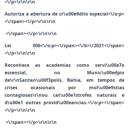
<\/p>\r\n\r\n
Autoriza a abertura de cr\u00e9dito especial<\/o:p>
<\/span><\/p>\r\n\r\n
<\/span><\/p>\r\n\r\n
Lei 006<\/o:p><\/span><\/b>
\/2021<\/span>
<\/p>\r\n\r\n
Reconhece as academias como servi\u00e7o
essencial, no Munic\u00edpio
de\r\nSantan\u00f3polis, Bahia, em tempos de
crises ocasionais por mol\u00e9stias
contagiosas\r\nou cat\u00e1strofes naturais e
d\u00e1 outras provid\u00eancias.<\/o:p><\/span>
<\/p>\r\n\r\n
<\/span><\/p>\r\n\r\n