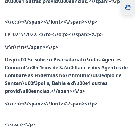
d\u00e1 outras provid\u00eancias.<\/span><\/p>
<\/o:p><\/span><\/font><\/span><\/p>
Lei 021\/2022. <\/b><\/o:p><\/span><\/p>
\r\n\r\n<\/span><\/p>
Disp\u00f5e sobre o Piso salarial\r\ndos Agentes
Comunit\u00e1rios de Sa\u00fade e dos Agentes de
Combate as Endemias no\r\nmunic\u00edpio de
Santan\u00f3polis, Bahia e d\u00e1 outras
provid\u00eancias.<\/span><\/p>
<\/o:p><\/span><\/font><\/span><\/p>
<\/span><\/p>