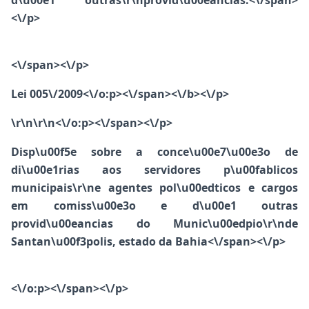
d\u00e1 outras\r\nprovid\u00eancias.<\/span>
<\/p>
<\/span><\/p>
Lei 005\/2009<\/o:p><\/span><\/b><\/p>
\r\n\r\n
<\/o:p><\/span><\/p>
Disp\u00f5e sobre a conce\u00e7\u00e3o de
di\u00e1rias aos servidores p\u00fablicos
municipais\r\ne agentes pol\u00edticos e cargos
em comiss\u00e3o e d\u00e1 outras
provid\u00eancias do Munic\u00edpio\r\nde
Santan\u00f3polis, estado da Bahia<\/span><\/p>
<\/o:p><\/span><\/p>