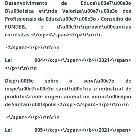
Desenvolvimento da Educa\u00e7\u00e3o
B\u00e1sica e\r\nde Valoriza\u00e7\u00e3o dos
Profissionais da Educa\u00e7\u00e3o - Conselho do
FUNDEB, e d\u00e1\r\nprovid\u00eancias
correlatas.<\/o:p><\/span><\/p>\r\n\r\n
<\/span><\/p>\r\n\r\n
Lei 004<\/o:p><\/span><\/b>
\/2021<\/span>
<\/p>\r\n\r\n
Disp\u00f5e sobre o servi\u00e7o de
inspe\u00e7\u00e3o sanit\u00e1ria e industrial de
produtos\r\nde origem animal no munic\u00edpio
de Santan\u00f3polis.<\/o:p><\/span><\/p>\r\n\r\n
<\/span><\/p>\r\n\r\n
Lei 005<\/o:p><\/span><\/b>
\/2021<\/span>