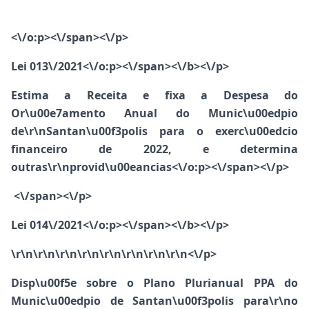
<\/o:p><\/span><\/p>
Lei 013\/2021<\/o:p><\/span><\/b><\/p>
Estima a Receita e fixa a Despesa do
Or\u00e7amento Anual do Munic\u00edpio
de\r\nSantan\u00f3polis para o exerc\u00edcio
financeiro de 2022, e determina
outras\r\nprovid\u00eancias<\/o:p><\/span><\/p>
<\/span><\/p>
Lei 014\/2021<\/o:p><\/span><\/b><\/p>
\r\n\r\n\r\n\r\n\r\n\r\n\r\n\r\n<\/p>
Disp\u00f5e sobre o Plano Plurianual PPA do
Munic\u00edpio de Santan\u00f3polis para\r\no