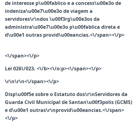
de interesse p\u00fablico e a concess\u00e3o de
indeniza\u00e7\u00e3o de viagem a
servidores\r\ndos \u00f3rg\u00e3os da
administra\u00e7\u00e3o p\u00fablica direta e
d\u00e1 outras provid\u00eancias.<\/span><\/p>
<\/span><\/p>
Lei 026\/023. <\/b><\/o:p><\/span><\/p>
\r\n\r\n<\/span><\/p>
Disp\u00f5e sobre o Estatuto dos\r\nServidores da
Guarda Civil Municipal de Santan\u00f3polis (GCMS)
e d\u00e1 outras\r\nprovid\u00eancias.<\/span>
<\/p>