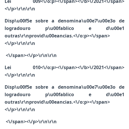
Lei 009<\/o:p><\/span><\/b>
\/2021<\/span>
<\/p>\r\n\r\n
Disp\u00f5e sobre a denomina\u00e7\u00e3o de
logradouro p\u00fablico e d\u00e1
outras\r\nprovid\u00eancias.<\/o:p><\/span>
<\/p>\r\n\r\n
<\/span><\/p>\r\n\r\n
Lei 010<\/o:p><\/span><\/b>
\/2021<\/span>
<\/p>\r\n\r\n
Disp\u00f5e sobre a denomina\u00e7\u00e3o de
logradouro p\u00fablico e d\u00e1
outras\r\nprovid\u00eancias.<\/o:p><\/span>
<\/p>\r\n\r\n
<\/span><\/p>\r\n\r\n