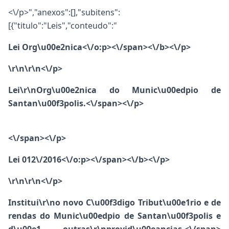
<\/p>","anexos":[],"subitens":
[{"titulo":"Leis","conteudo":"
Lei Org\u00e2nica<\/o:p><\/span><\/b><\/p>
\r\n\r\n<\/p>
Lei\r\nOrg\u00e2nica do Munic\u00edpio de
Santan\u00f3polis.<\/span><\/p>
<\/span><\/p>
Lei 012\/2016<\/o:p><\/span><\/b><\/p>
\r\n\r\n<\/p>
Institui\r\no novo C\u00f3digo Tribut\u00e1rio e de
rendas do Munic\u00edpio de Santan\u00f3polis e