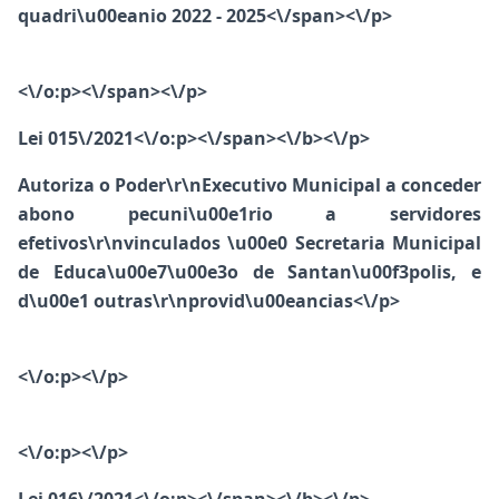
quadri\u00eanio 2022 - 2025<\/span><\/p>
<\/o:p><\/span><\/p>
Lei 015\/2021<\/o:p><\/span><\/b><\/p>
Autoriza o Poder\r\nExecutivo Municipal a conceder
abono pecuni\u00e1rio a servidores
efetivos\r\nvinculados \u00e0 Secretaria Municipal
de Educa\u00e7\u00e3o de Santan\u00f3polis, e
d\u00e1 outras\r\nprovid\u00eancias<\/p>
<\/o:p><\/p>
<\/o:p><\/p>