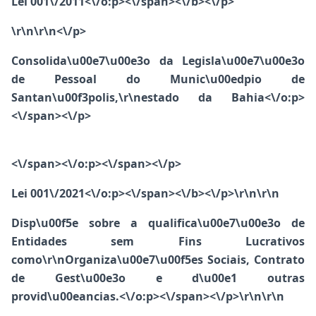
Lei 001\/2011<\/o:p><\/span><\/b><\/p>
\r\n\r\n<\/p>
Consolida\u00e7\u00e3o da Legisla\u00e7\u00e3o
de Pessoal do Munic\u00edpio de
Santan\u00f3polis,\r\nestado da Bahia<\/o:p>
<\/span><\/p>
<\/span>
<\/o:p><\/span><\/p>
Lei 001\/2021<\/o:p><\/span><\/b><\/p>\r\n\r\n
Disp\u00f5e sobre a qualifica\u00e7\u00e3o de
Entidades sem Fins Lucrativos
como\r\nOrganiza\u00e7\u00f5es Sociais, Contrato
de Gest\u00e3o e d\u00e1 outras
provid\u00eancias.<\/o:p><\/span><\/p>\r\n\r\n