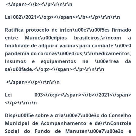
<\/span><\/b><\/p>\r\n\r\n
Lei 002\/2021<\/o:p><\/span><\/b><\/p>\r\n\r\n
Ratifica protocolo de inten\u00e7\u00f5es firmado
entre Munic\u00edpios brasileiros,\r\ncom a
finalidade de adquirir vacinas para combate \u00e0
pandemia do coronav\u00edrus;\r\nmedicamentos,
insumos e equipamentos na \u00e1rea da
sa\u00fade.<\/o:p><\/span><\/p>\r\n\r\n
<\/span><\/p>\r\n\r\n
Lei 003<\/o:p><\/span><\/b>
\/2021<\/span>
<\/p>\r\n\r\n
Disp\u00f5e sobre a cria\u00e7\u00e3o do Conselho
Municipal de Acompanhamento e de\r\nControle
Social do Fundo de Manuten\u00e7\u00e3o e