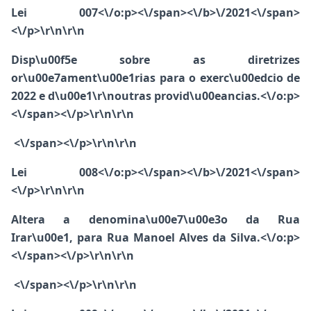
Lei 007<\/o:p><\/span><\/b>
\/2021<\/span>
<\/p>\r\n\r\n
Disp\u00f5e sobre as diretrizes
or\u00e7ament\u00e1rias para o exerc\u00edcio de
2022 e d\u00e1\r\noutras provid\u00eancias.<\/o:p>
<\/span><\/p>\r\n\r\n
<\/span><\/p>\r\n\r\n
Lei 008<\/o:p><\/span><\/b>
\/2021<\/span>
<\/p>\r\n\r\n
Altera a denomina\u00e7\u00e3o da Rua
Irar\u00e1, para Rua Manoel Alves da Silva.<\/o:p>
<\/span><\/p>\r\n\r\n
<\/span><\/p>\r\n\r\n