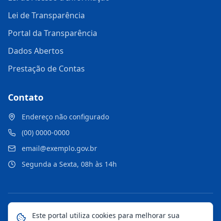
Lei de Transparência
Portal da Transparência
Dados Abertos
Prestação de Contas
Contato
Endereço não configurado
(00) 0000-0000
email@exemplo.gov.br
Segunda a Sexta, 08h às 14h
©
2026
Portal Municipal
. Todos os direitos reservados.
Este portal utiliza cookies para melhorar sua