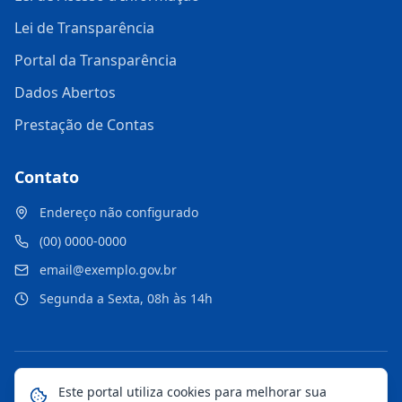
Lei de Transparência
Portal da Transparência
Dados Abertos
Prestação de Contas
Contato
Endereço não configurado
(00) 0000-0000
email@exemplo.gov.br
Segunda a Sexta, 08h às 14h
©
2026
Portal Municipal
. Todos os direitos reservados.
Este portal utiliza cookies para melhorar sua