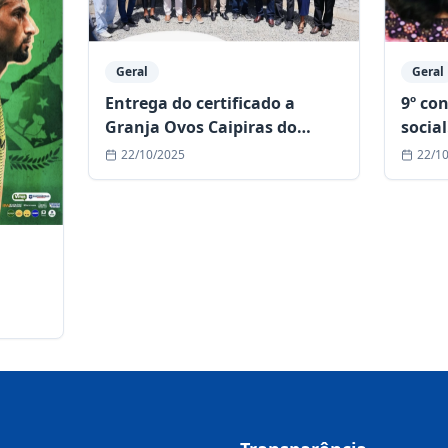
Geral
Geral
9º co
Entrega do certificado a
social
Granja Ovos Caipiras do
Rancho!
22/1
22/10/2025