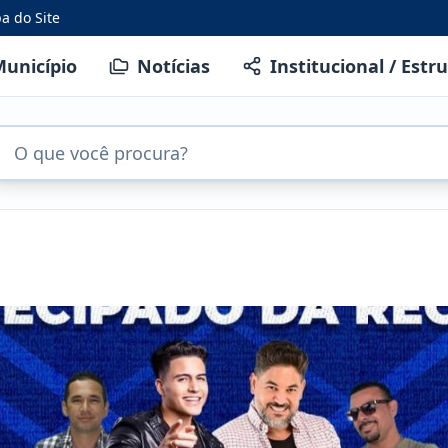
a do Site
unicípio
Notícias
Institucional / Estr