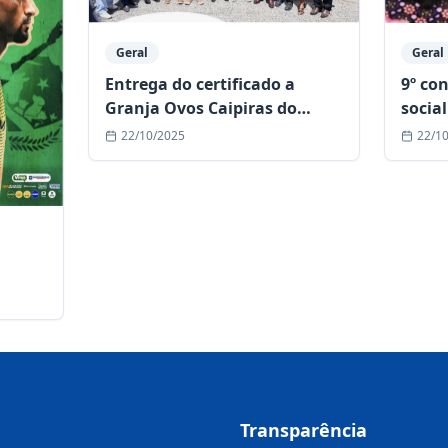
Geral
Geral
9º co
Entrega do certificado a
social
Granja Ovos Caipiras do
Rancho!
22/1
22/10/2025
Transparência