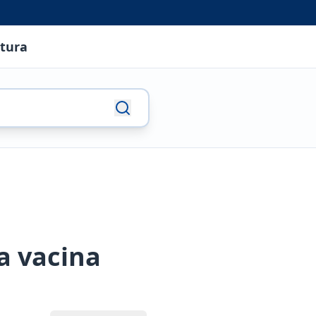
utura
a vacina