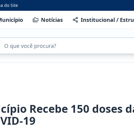
a do Site
unicípio
Notícias
Institucional / Estr
cípio Recebe 150 doses d
OVID-19