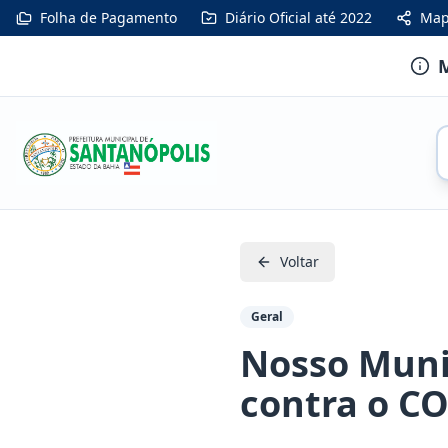
Folha de Pagamento
Diário Oficial até 2022
Map
M
Voltar
Geral
Nosso Muni
contra o C