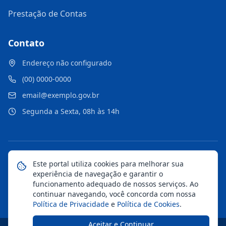
Prestação de Contas
Contato
Endereço não configurado
(00) 0000-0000
email@exemplo.gov.br
Segunda a Sexta, 08h às 14h
©
2026
Portal Municipal
. Todos os direitos reservados.
Este portal utiliza cookies para melhorar sua
experiência de navegação e garantir o
Mapa do Site
Notícias
Transparência
funcionamento adequado de nossos serviços. Ao
continuar navegando, você concorda com nossa
Política de Privacidade
e
Política de Cookies
.
Aceitar e Continuar