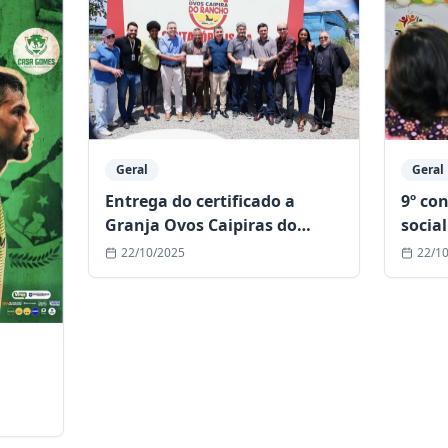
Geral
Geral
9º co
Entrega do certificado a
social
Granja Ovos Caipiras do
Rancho!
22/1
22/10/2025