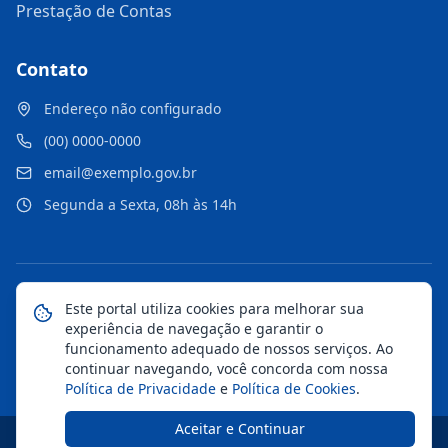
Prestação de Contas
Contato
Endereço não configurado
(00) 0000-0000
email@exemplo.gov.br
Segunda a Sexta, 08h às 14h
©
2026
Portal Municipal
. Todos os direitos reservados.
Este portal utiliza cookies para melhorar sua
experiência de navegação e garantir o
Mapa do Site
Notícias
Transparência
funcionamento adequado de nossos serviços. Ao
continuar navegando, você concorda com nossa
Política de Privacidade
e
Política de Cookies
.
Aceitar e Continuar
Desenvolvido pela